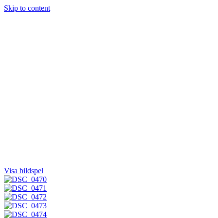
Skip to content
Högtidsdagen
Stipendier
Historia
Medlem
Om oss
Kontakt
Visa bildspel