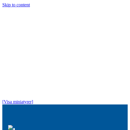
Skip to content
Högtidsdagen
Stipendier
Historia
Medlem
Om oss
Kontakt
[Visa miniatyrer]