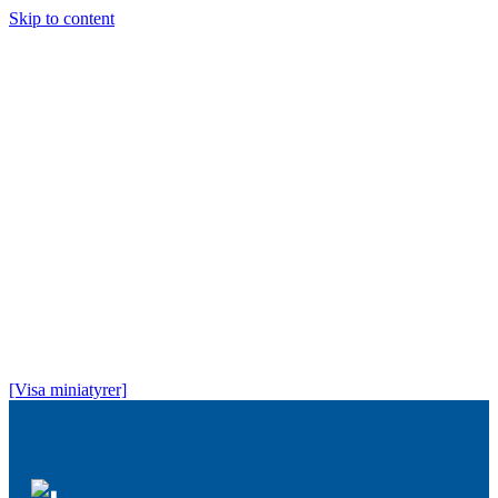
Skip to content
Högtidsdagen
Stipendier
Historia
Medlem
Om oss
Kontakt
[Visa miniatyrer]